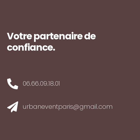
Votre partenaire de
confiance.

06.66.09.18.01

urbaneventparis@gmail.com